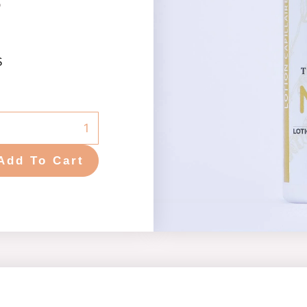
و
$
شامبو
ضد
Add To Cart
تساقط
الشعر
quantity