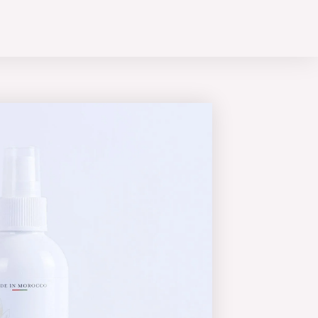
خطي
لى
لمحتوى